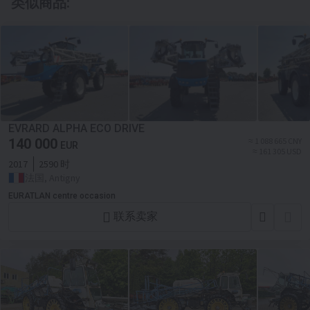
类似商品:
EVRARD ALPHA ECO DRIVE
140 000
≈ 1 088 665 CNY
EUR
≈ 161 305 USD
2017
2590 时
法国, Antigny
EURATLAN centre occasion
联系卖家