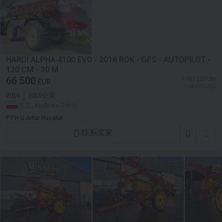
HARDI ALPHA 4100 EVO - 2016 ROK - GPS - AUTOPILOT -
130 CM - 30 M
66 500
≈ 517 115 CNY
EUR
≈ 76 619 USD
2016
2015公里
波兰, Kudowa-Zdrój
P.P.H.U.Artur Hucaluk
联系卖家