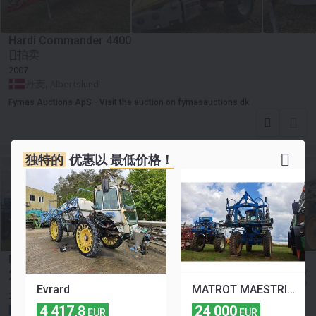
Hardi Commander 4400
拍卖
2007
丹麦, Albertslund
Fymas Auctions ApS - Visit the auction on fymasauctions dk
独特的
优惠以
最低价格！
MATROT MAESTRIA21
24 000
≈ 186 628 CNY
EUR
≈ 27 652 USD
Evrard
MATROT MAESTRIA21
2007
3697 时
210 马力
4 417,8
24 000
法国, Antigny
EUR
EUR