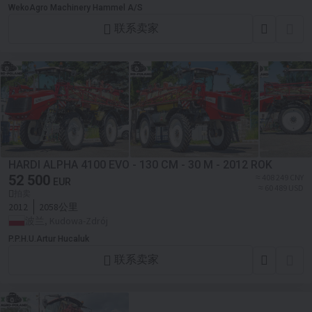
WekoAgro Machinery Hammel A/S
联系卖家
HARDI ALPHA 4100 EVO - 130 CM - 30 M - 2012 ROK
52 500
≈ 408 249 CNY
EUR
≈ 60 489 USD
拍卖
2012
2058公里
波兰, Kudowa-Zdrój
P.P.H.U.Artur Hucaluk
联系卖家