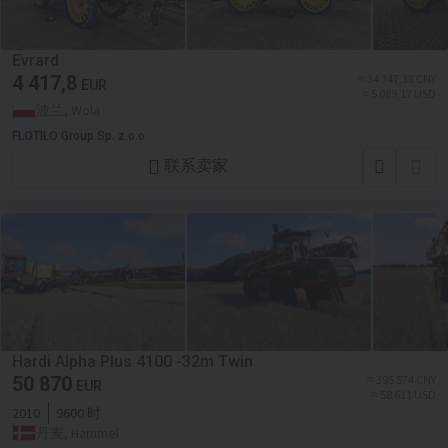
Evrard
4 417,8
≈ 34 347,38 CNY
EUR
≈ 5 089,17 USD
波兰, Wola
FLOTILO Group Sp. z.o.o.
联系卖家
Hardi Alpha Plus 4100 -32m Twin
50 870
≈ 395 574 CNY
EUR
≈ 58 611 USD
2010
9600 时
丹麦, Hammel