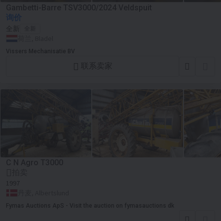
Gambetti-Barre TSV3000/2024 Veldspuit
询价
全新
全新
荷兰, Bladel
Vissers Mechanisatie BV
联系卖家
C N Agro T3000
拍卖
1997
丹麦, Albertslund
Fymas Auctions ApS - Visit the auction on fymasauctions dk