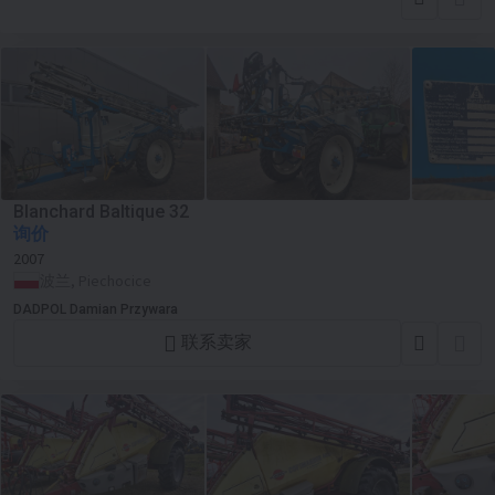
Blanchard Baltique 32
询价
2007
波兰, Piechocice
DADPOL Damian Przywara
联系卖家