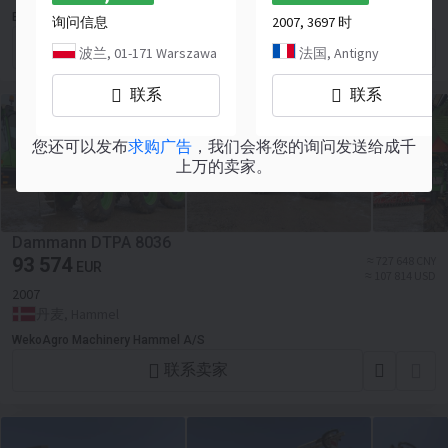
EURATLAN centre occasion
询问信息
2007, 3697 时
联系卖家
波兰, 01-171 Warszawa
法国, Antigny
联系
联系
您还可以发布
求购广告
，我们会将您的询问发送给成千
上万的卖家。
Dammann DTPA 8036
93 574
≈ 727 648 CNY
EUR
≈ 107 814 USD
2007
丹麦, Hammel
WekoAgro Machinery Hammel A/S
联系卖家