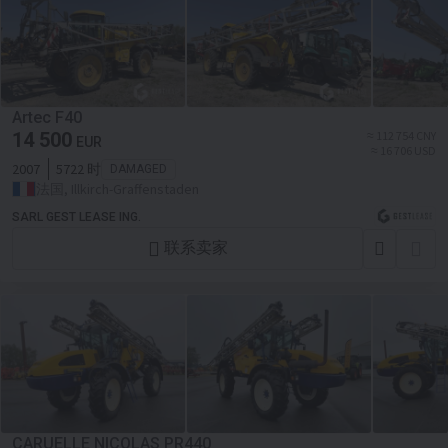
Artec F40
14 500
≈ 112 754 CNY
EUR
≈ 16 706 USD
2007
5722 时
DAMAGED
法国, Illkirch-Graffenstaden
SARL GEST LEASE ING.
联系卖家
CARUELLE NICOLAS PR440