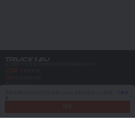
自 2003 年以来值得信赖的商用车和机械设备平台
450K +
有效列表
70+
全球国家/地区
36
支持的语言
使用本网站即表示您同意使用 Cookie 并处理您的个人数据。
了解更
4.7/5
多
Trustpilot
接受
针对卖家
推广服务
付费服务定价