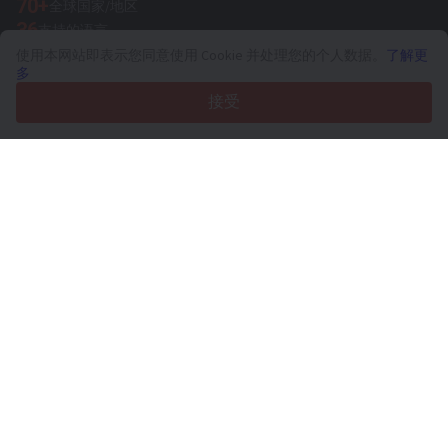
70+
全球国家/地区
36
支持的语言
使用本网站即表示您同意使用 Cookie 并处理您的个人数据。
了解更
4.7/5
多
Trustpilot
接受
针对卖家
推广服务
付费服务定价
支持
针对买家
品牌评价
展覽
租赁
信息
关于Truck1