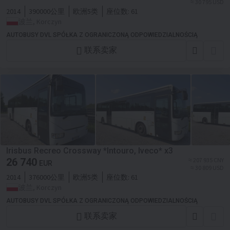
≈ 30 795 USD
2014
390000公里
欧洲5类
座位数:
61
波兰, Korczyn
AUTOBUSY DVL SPÓŁKA Z OGRANICZONĄ ODPOWIEDZIALNOŚCIĄ
联系卖家
Irisbus Recreo Crossway *Intouro, Iveco* x3
26 740
≈ 207 935 CNY
EUR
≈ 30 809 USD
2014
376000公里
欧洲5类
座位数:
61
波兰, Korczyn
AUTOBUSY DVL SPÓŁKA Z OGRANICZONĄ ODPOWIEDZIALNOŚCIĄ
联系卖家