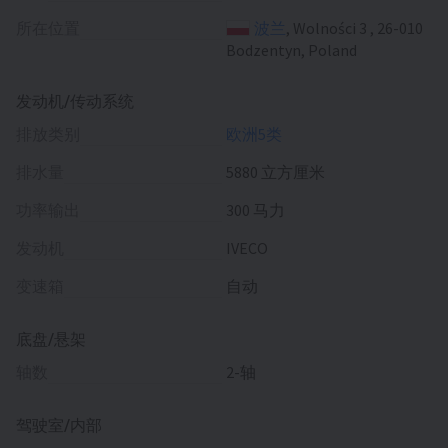
所在位置
波兰
, Wolności 3 , 26-010
Bodzentyn, Poland
发动机/传动系统
排放类别
欧洲5类
排水量
5880 立方厘米
功率输出
300 马力
发动机
IVECO
变速箱
自动
底盘/悬架
轴数
2-轴
驾驶室/内部