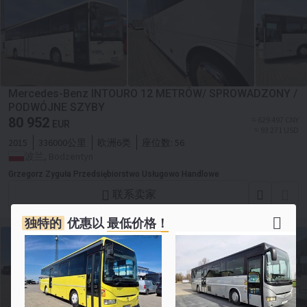
Mercedes-Benz INTOURO 12 METRÓW/ SPROWADZONY /
PODWÓJNE SZYBY
80 952
≈ 629 497 CNY
EUR
≈ 93 271 USD
2015
336000公里
欧洲6类
座位数:
56
波兰, Bodzentyn
Grzegorz Zyguła Przedsiębiorstwo Usługowo Handlowe
联系卖家
独特的
优惠以
最低价格！