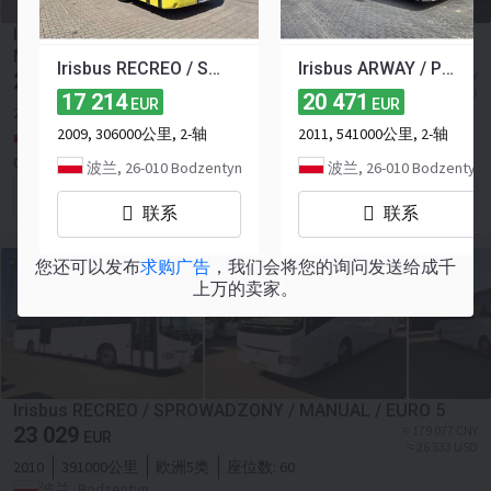
Irisbus RECREO / SPROWADZONY / EURO 5 / 10,65 M /
MANUAL
Irisbus RECREO / SPROWADZONY / EURO 5 / 12 METRÓW
Irisbus ARWAY / PODWÓJNE SZYBY/ ROZKŁADANE FOTELE/ EEV
25 123
≈ 195 360 CNY
EUR
≈ 28 946 USD
17 214
20 471
EUR
EUR
2010
344000公里
欧洲5类
座位数:
50
2009, 306000公里, 2-轴
2011, 541000公里, 2-轴
波兰, Bodzentyn
Grzegorz Zyguła Przedsiębiorstwo Usługowo Handlowe
波兰, 26-010 Bodzentyn
波兰, 26-010 Bodzentyn
联系卖家
联系
联系
您还可以发布
求购广告
，我们会将您的询问发送给成千
上万的卖家。
Irisbus RECREO / SPROWADZONY / MANUAL / EURO 5
23 029
≈ 179 077 CNY
EUR
≈ 26 533 USD
2010
391000公里
欧洲5类
座位数:
60
波兰, Bodzentyn