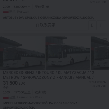
EUR
≈ 29 469 USD
2009
530000公里
座位数:
65
波兰, Korczyn
AUTOBUSY DVL SPÓŁKA Z OGRANICZONĄ ODPOWIEDZIALNOŚCIĄ
联系卖家
MERCEDES-BENZ / INTOURO / KLIMATYZACJA / 12
METRÓW / SPROWADZONY Z FRANCJI / MANUAL /
31 500
≈ 244 949 CNY
EUR
≈ 36 293 USD
净价
2009
457000公里
欧洲5类
波兰, Leśna-Stara Wieś
IMPERIUM TRUCK MATYSEK SPÓŁKA Z OGRANICZONĄ
ODPOWIEDZIALNOŚCIĄ