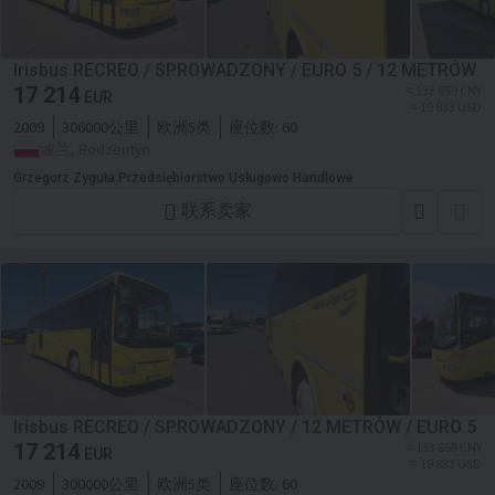
Irisbus RECREO / SPROWADZONY / EURO 5 / 12 METRÓW
17 214
≈ 133 859 CNY
EUR
≈ 19 833 USD
2009
306000公里
欧洲5类
座位数:
60
波兰, Bodzentyn
Grzegorz Zyguła Przedsiębiorstwo Usługowo Handlowe
联系卖家
Irisbus RECREO / SPROWADZONY / 12 METRÓW / EURO 5
17 214
≈ 133 859 CNY
EUR
≈ 19 833 USD
2009
300000公里
欧洲5类
座位数:
60