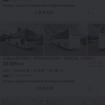
Grzegorz Zyguła Przedsiębiorstwo Usługowo Handlowe
联系卖家
Irisbus RECREO / SPROWADZONY / MANUAL / EURO 5
23 029
≈ 179 077 CNY
EUR
≈ 26 533 USD
2010
391000公里
欧洲5类
座位数:
60
波兰, Bodzentyn
Grzegorz Zyguła Przedsiębiorstwo Usługowo Handlowe
联系卖家