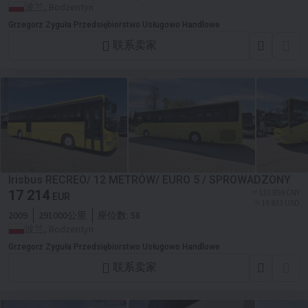
波兰, Bodzentyn
Grzegorz Zyguła Przedsiębiorstwo Usługowo Handlowe
联系卖家
Irisbus RECREO/ 12 METRÓW/ EURO 5 / SPROWADZONY
17 214
≈ 133 859 CNY
EUR
≈ 19 833 USD
2009
291000公里
座位数:
58
波兰, Bodzentyn
Grzegorz Zyguła Przedsiębiorstwo Usługowo Handlowe
联系卖家