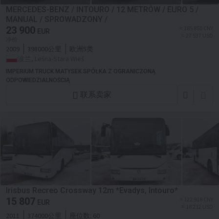
MERCEDES-BENZ / INTOURO / 12 METRÓW / EURO 5 /
MANUAL / SPROWADZONY /
23 900
≈ 185 850 CNY
EUR
≈ 27 537 USD
净价
2009
398000公里
欧洲5类
波兰, Leśna-Stara Wieś
IMPERIUM TRUCK MATYSEK SPÓŁKA Z OGRANICZONĄ
ODPOWIEDZIALNOŚCIĄ
联系卖家
Irisbus Recreo Crossway 12m *Evadys, Intouro*
15 807
≈ 122 918 CNY
EUR
≈ 18 212 USD
2011
374000公里
座位数:
60