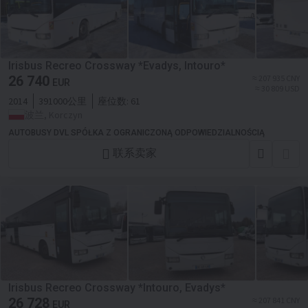
Irisbus Recreo Crossway *Evadys, Intouro*
26 740
≈ 207 935 CNY
EUR
≈ 30 809 USD
2014
391000公里
座位数:
61
波兰, Korczyn
AUTOBUSY DVL SPÓŁKA Z OGRANICZONĄ ODPOWIEDZIALNOŚCIĄ
联系卖家
Irisbus Recreo Crossway *Intouro, Evadys*
26 728
≈ 207 841 CNY
EUR