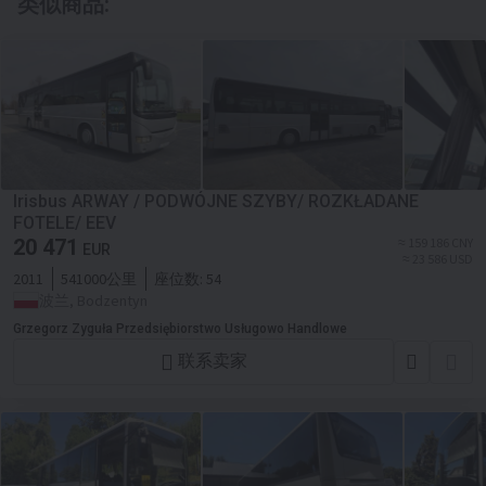
类似商品:
Irisbus ARWAY / PODWÓJNE SZYBY/ ROZKŁADANE
FOTELE/ EEV
20 471
≈ 159 186 CNY
EUR
≈ 23 586 USD
2011
541000公里
座位数:
54
波兰, Bodzentyn
Grzegorz Zyguła Przedsiębiorstwo Usługowo Handlowe
联系卖家