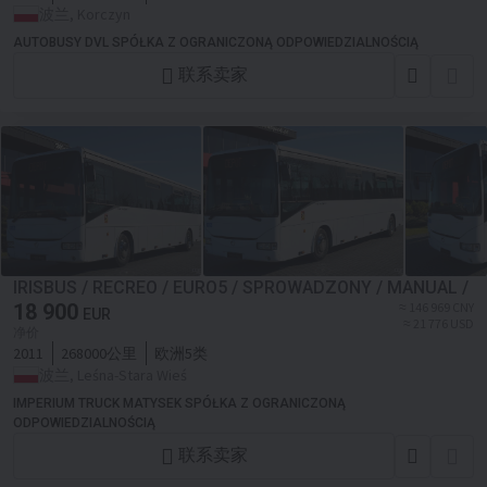
波兰, Korczyn
AUTOBUSY DVL SPÓŁKA Z OGRANICZONĄ ODPOWIEDZIALNOŚCIĄ
联系卖家
IRISBUS / RECREO / EURO5 / SPROWADZONY / MANUAL /
18 900
≈ 146 969 CNY
EUR
≈ 21 776 USD
净价
2011
268000公里
欧洲5类
波兰, Leśna-Stara Wieś
IMPERIUM TRUCK MATYSEK SPÓŁKA Z OGRANICZONĄ
ODPOWIEDZIALNOŚCIĄ
联系卖家