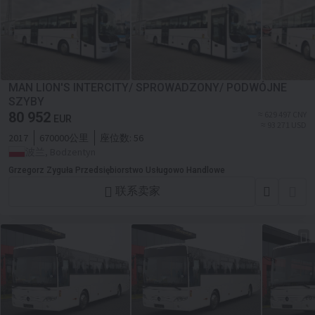
MAN LION'S INTERCITY/ SPROWADZONY/ PODWÓJNE
SZYBY
80 952
≈ 629 497 CNY
EUR
≈ 93 271 USD
2017
670000公里
座位数:
56
波兰, Bodzentyn
Grzegorz Zyguła Przedsiębiorstwo Usługowo Handlowe
联系卖家