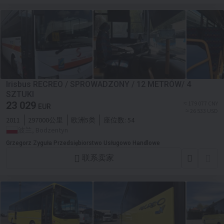
Irisbus RECREO / SPROWADZONY / 12 METRÓW/ 4
SZTUKI
23 029
≈ 179 077 CNY
EUR
≈ 26 533 USD
2011
297000公里
欧洲5类
座位数:
54
波兰, Bodzentyn
Grzegorz Zyguła Przedsiębiorstwo Usługowo Handlowe
联系卖家