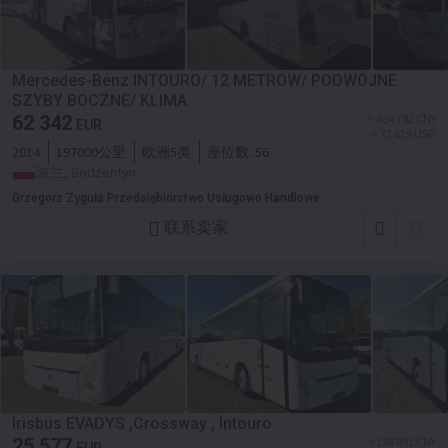
Mercedes-Benz INTOURO/ 12 METRÓW/ PODWÓJNE
SZYBY BOCZNE/ KLIMA
62 342
≈ 484 782 CNY
EUR
≈ 71 829 USD
2014
197000公里
欧洲5类
座位数:
56
波兰, Bodzentyn
Grzegorz Zyguła Przedsiębiorstwo Usługowo Handlowe
联系卖家
Irisbus EVADYS ,Crossway , Intouro
25 577
≈ 198 891 CNY