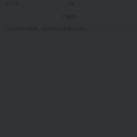
座位数
58
报告
此优惠仅供参考。请直接向卖家确认详情。