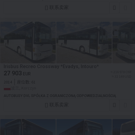
联系卖家
Irisbus Recreo Crossway *Evadys, Intouro*
27 903
≈ 216 978 CNY
EUR
≈ 32 149 USD
2014
座位数:
61
波兰, Korczyn
AUTOBUSY DVL SPÓŁKA Z OGRANICZONĄ ODPOWIEDZIALNOŚCIĄ
联系卖家