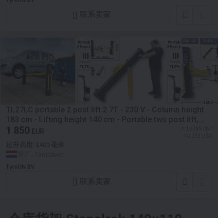
TyreON BV
联系卖家
TL27LC portable 2 post lift 2.7T - 230 V - Column height
183 cm - Lifting height 140 cm - Portable two post lift,
easy to install and store
1 850
≈ 14 385 CNY
EUR
≈ 2 131 USD
起升高度:
1400 毫米
荷兰, Akersloot
TyreON BV
联系卖家