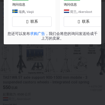
raklapos állványrendszer, 390x110cm 2,7m gerenda
询问信息
询问信息
raktári polcrendszer
瑞典, Växjö
荷兰, Akersloot
询价
匈牙利, Tata
联系
联系
CENTRÁL-TECH Kft
联系卖家
您还可以发布
求购广告
，我们会将您的询问发送给成千
上万的卖家。
TAS1W8.5T axle support 900-1500 mm mobile - 3
suspended castors wheels - Integrated coil spring
550
≈ 4 276 CNY
EUR
≈ 633 USD
起重能力:
8500 公斤
荷兰, Akersloot