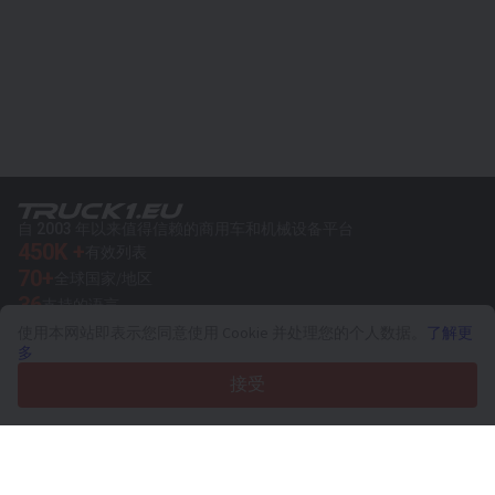
自 2003 年以来值得信赖的商用车和机械设备平台
450K +
有效列表
70+
全球国家/地区
36
支持的语言
使用本网站即表示您同意使用 Cookie 并处理您的个人数据。
了解更
4.7/5
多
Trustpilot
接受
针对卖家
推广服务
付费服务定价