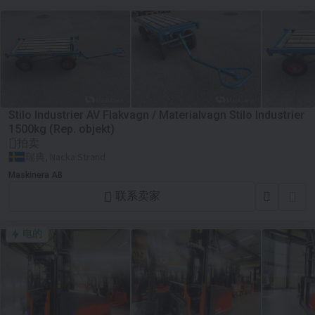
Stilo Industrier AV Flakvagn / Materialvagn Stilo Industrier
1500kg (Rep. objekt)
拍卖
瑞典, Nacka Strand
Maskinera AB
联系卖家
电的