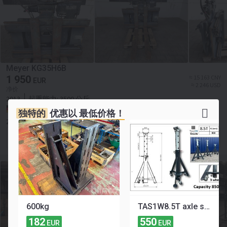
Meyer KG35H6B
1 950
≈ 15 163 CNY
EUR
≈ 2 246 USD
净价
2013
起重能力:
3500 公斤
德国, Aidenbach
独特的
优惠以
最低价格！
Zoch GmbH & Co. KG Gabelstapler
联系卖家
600kg
TAS1W8.5T axle support 900-1500 mm mobile - 3 suspended castors wheels - Integrated coil spring
182
550
EUR
EUR