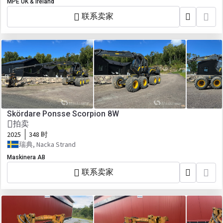
MPE UK & Ireland
联系卖家
Skördare Ponsse Scorpion 8W
拍卖
2025
348 时
瑞典, Nacka Strand
Maskinera AB
联系卖家