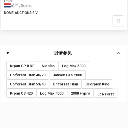
拍卖
荷兰, Deinze
DOME AUCTIONS B.V.
另请参见
Krpan GP 8 DF
Nicolas
Log Max 5000
Uniforest Titan 40/20
Jansen GTS 2000
Uniforest Titan 53/40
Uniforest Titan
Scorpion King
Krpan CS 420
Log Max 4000
2008 Hypro
Jcb Forst