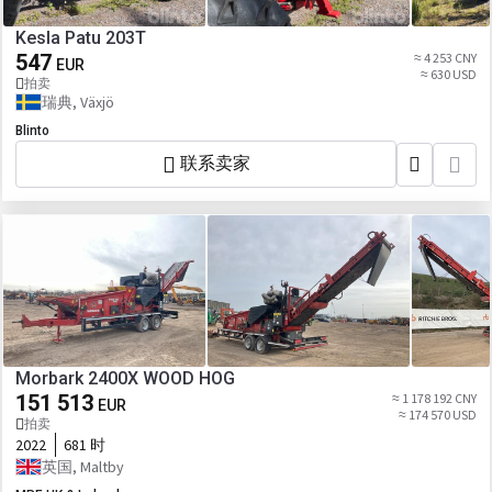
Kesla Patu 203T
547
≈ 4 253 CNY
EUR
≈ 630 USD
拍卖
瑞典, Växjö
Blinto
联系卖家
Morbark 2400X WOOD HOG
151 513
≈ 1 178 192 CNY
EUR
≈ 174 570 USD
拍卖
2022
681 时
英国, Maltby