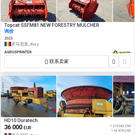
Topcat SSFM81 NEW FORESTRY MULCHER
询价
2023
罗马尼亚, Borș
AGROSPRINTER
联系卖家
HD10 Duratech
36 000
≈ 279 942 CNY
EUR
≈ 41 478 USD