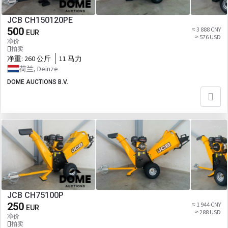
JCB CH150120PE
500
≈ 3 888 CNY
EUR
≈ 576 USD
净价
拍卖
净重:
260 公斤
11 马力
荷兰, Deinze
DOME AUCTIONS B.V.
JCB CH75100P
250
≈ 1 944 CNY
EUR
≈ 288 USD
净价
拍卖