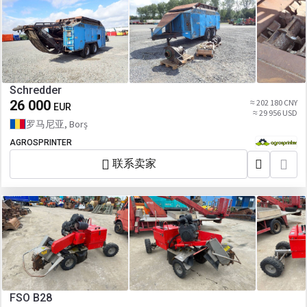
Schredder
26 000
≈ 202 180 CNY
EUR
≈ 29 956 USD
罗马尼亚, Borș
AGROSPRINTER
联系卖家
FSO B28