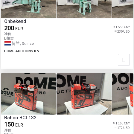
Onbekend
200
≈ 1 555 CNY
EUR
≈ 230 USD
净价
拍卖
荷兰, Deinze
DOME AUCTIONS B.V.
Bahco BCL132
150
≈ 1 166 CNY
EUR
≈ 172 USD
净价