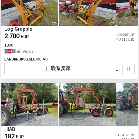
Log Grapple
2 700
≈ 20 995 CNY
EUR
≈ 3 110 USD
1900
挪威, Verdal
LANDBRUKSSALG.NO AS
联系卖家
HIAB
182
≈ 1 415 CNY
EUR