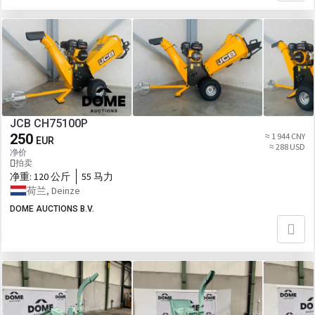
JCB CH75100P
250
≈ 1 944 CNY
EUR
≈ 288 USD
净价
拍卖
净重:
120 公斤
55 马力
荷兰, Deinze
DOME AUCTIONS B.V.