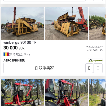
winbergs 90100 TF
30 000
≈ 233 285 CNY
EUR
≈ 34 565 USD
罗马尼亚, Borș
AGROSPRINTER
联系卖家